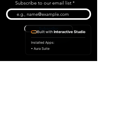
Subscribe to our email list
Subscribe
Built with
Interactive Studio
Installed Apps:
• Aura Suite
BLOG
CONTACT US
ABOUT US
SHOP
© 2022 par Extrême Midi