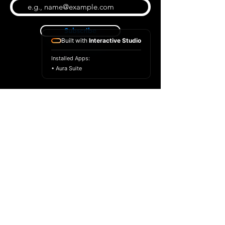
Subscribe
Built with
Interactive Studio
Installed Apps:
• Aura Suite
BLOG
CONTACT US
ABOUT US
SHOP
© 2022 par Extrême Midi
Privacy Policy