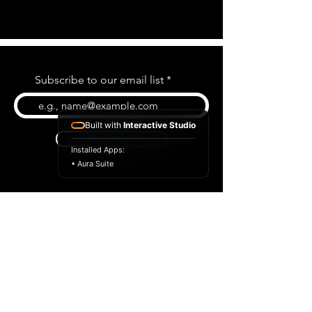
Subscribe to our email list
Built with
Interactive Studio
Subscribe
Installed Apps:
• Aura Suite
BLOG
CONTACT US
ABOUT US
SHOP