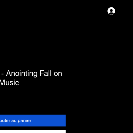
Se con
- Anointing Fall on
 Music
outer au panier