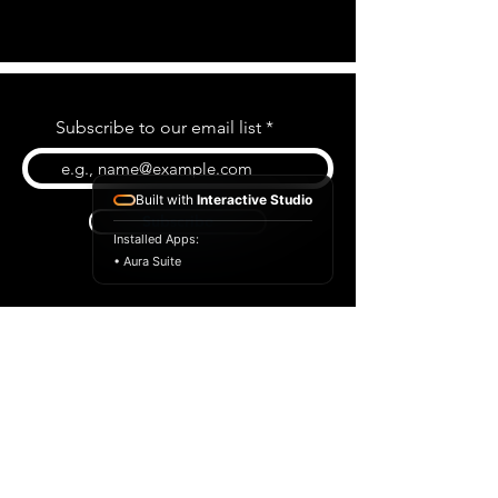
Subscribe to our email list
Built with
Interactive Studio
Subscribe
Installed Apps:
• Aura Suite
BLOG
CONTACT US
ABOUT US
SHOP