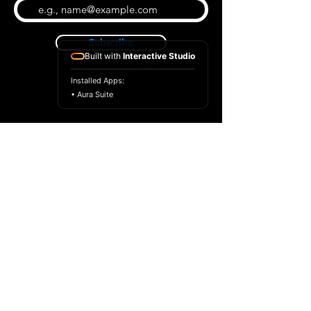
Subscribe
Built with
Interactive Studio
Installed Apps:
• Aura Suite
BLOG
CONTACT US
ABOUT US
SHOP
© 2022 par Extrême Midi
Privacy Policy