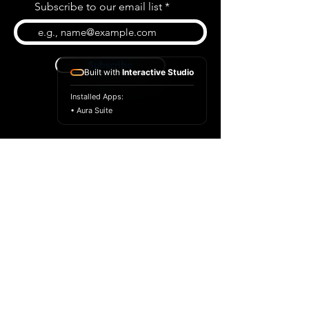
Subscribe to our email list
Subscribe
Built with
Interactive Studio
Installed Apps:
• Aura Suite
BLOG
CONTACT US
ABOUT US
SHOP
© 2022 par Extrême Midi