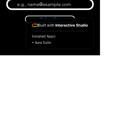
Subscribe
Built with
Interactive Studio
Installed Apps:
• Aura Suite
BLOG
CONTACT US
ABOUT US
SHOP
© 2022 par Extrême Midi
Privacy Policy