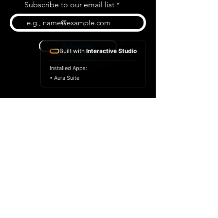
Subscribe to our email list
Subscribe
Built with
Interactive Studio
Installed Apps:
• Aura Suite
BLOG
CONTACT US
ABOUT US
SHOP
© 2022 par Extrême Midi