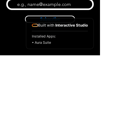
Subscribe
Built with
Interactive Studio
Installed Apps:
• Aura Suite
BLOG
CONTACT US
ABOUT US
SHOP
© 2022 par Extrême Midi
Privacy Policy