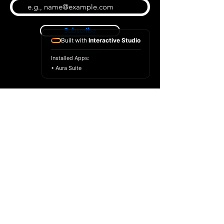
Subscribe
Built with
Interactive Studio
Installed Apps:
• Aura Suite
BLOG
CONTACT US
ABOUT US
SHOP
© 2022 par Extrême Midi
Privacy Policy