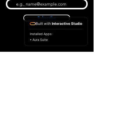
Subscribe
Built with
Interactive Studio
Installed Apps:
• Aura Suite
BLOG
CONTACT US
ABOUT US
SHOP
© 2022 par Extrême Midi
Privacy Policy