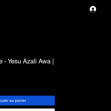
Se con
 - Yesu Azali Awa |
outer au panier