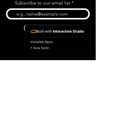
Subscribe to our email list
Subscribe
Built with
Interactive Studio
Installed Apps:
• Aura Suite
BLOG
CONTACT US
ABOUT US
SHOP
© 2022 par Extrême Midi