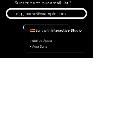
Subscribe to our email list
Subscribe
Built with
Interactive Studio
Installed Apps:
• Aura Suite
BLOG
CONTACT US
ABOUT US
SHOP
© 2022 par Extrême Midi