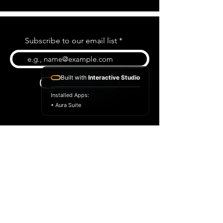
Subscribe to our email list
Built with
Interactive Studio
Subscribe
Installed Apps:
• Aura Suite
BLOG
CONTACT US
ABOUT US
SHOP