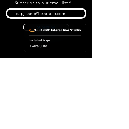
Subscribe to our email list
Subscribe
Built with
Interactive Studio
Installed Apps:
• Aura Suite
BLOG
CONTACT US
ABOUT US
SHOP
© 2022 par Extrême Midi