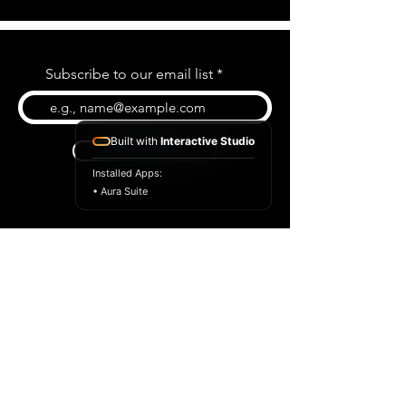
Subscribe to our email list
Built with
Interactive Studio
Subscribe
Installed Apps:
• Aura Suite
BLOG
CONTACT US
ABOUT US
SHOP