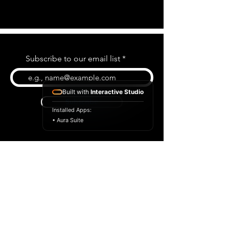
Subscribe to our email list
Built with
Interactive Studio
Subscribe
Installed Apps:
• Aura Suite
BLOG
CONTACT US
ABOUT US
SHOP