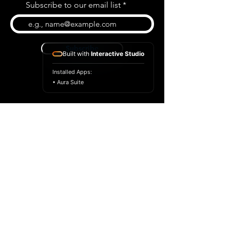
Subscribe to our email list
Subscribe
Built with
Interactive Studio
Installed Apps:
• Aura Suite
BLOG
CONTACT US
ABOUT US
SHOP
© 2022 par Extrême Midi