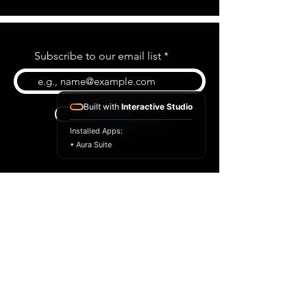
Subscribe to our email list
Built with
Interactive Studio
Subscribe
Installed Apps:
• Aura Suite
BLOG
CONTACT US
ABOUT US
SHOP