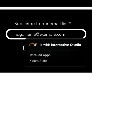
Subscribe to our email list
Built with
Interactive Studio
Subscribe
Installed Apps:
• Aura Suite
BLOG
CONTACT US
ABOUT US
SHOP