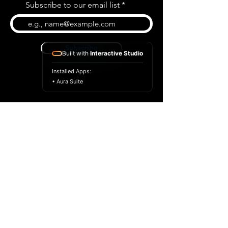
Subscribe to our email list
Subscribe
Built with
Interactive Studio
Installed Apps:
• Aura Suite
BLOG
CONTACT US
ABOUT US
SHOP
© 2022 par Extrême Midi