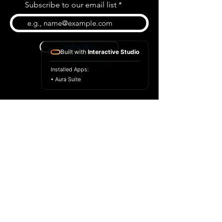
Subscribe to our email list
Subscribe
Built with
Interactive Studio
Installed Apps:
• Aura Suite
BLOG
CONTACT US
ABOUT US
SHOP
© 2022 par Extrême Midi