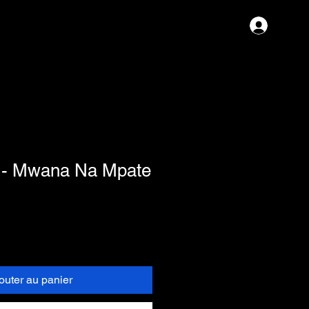
Se con
 - Mwana Na Mpate
outer au panier