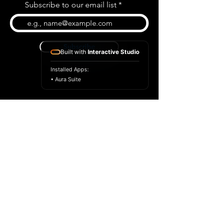
Subscribe to our email list
Subscribe
Built with
Interactive Studio
Installed Apps:
• Aura Suite
BLOG
CONTACT US
ABOUT US
SHOP
© 2022 par Extrême Midi