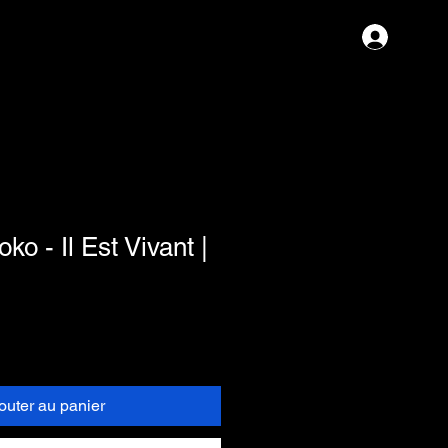
Se con
o - Il Est Vivant |
outer au panier