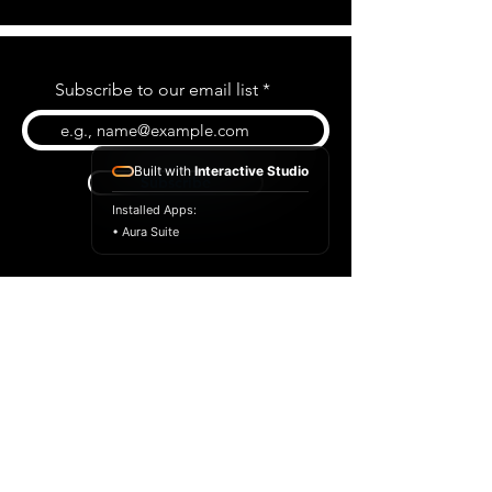
Subscribe to our email list
Built with
Interactive Studio
Subscribe
Installed Apps:
• Aura Suite
BLOG
CONTACT US
ABOUT US
SHOP