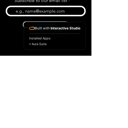
Subscribe to our email list
Subscribe
Built with
Interactive Studio
Installed Apps:
• Aura Suite
BLOG
CONTACT US
ABOUT US
SHOP
© 2022 par Extrême Midi