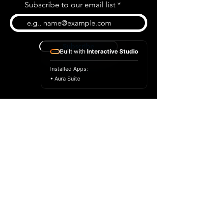
Subscribe to our email list
Subscribe
Built with
Interactive Studio
Installed Apps:
• Aura Suite
BLOG
CONTACT US
ABOUT US
SHOP
© 2022 par Extrême Midi