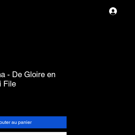
Se con
 - De Gloire en
i File
outer au panier