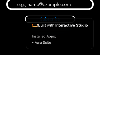
Subscribe
Built with
Interactive Studio
Installed Apps:
• Aura Suite
BLOG
CONTACT US
ABOUT US
SHOP
© 2022 par Extrême Midi
Privacy Policy