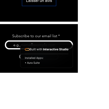
Laisser un avis
Subscribe to our email list
Built with
Interactive Studio
Subscribe
Installed Apps:
• Aura Suite
BLOG
CONTACT US
ABOUT US