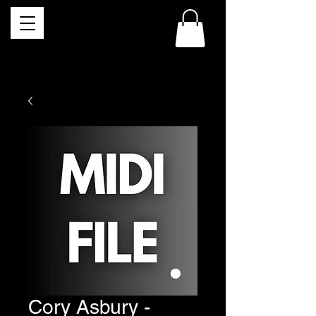
Cory Asbury -