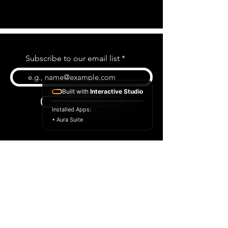
Subscribe to our email list
Built with
Interactive Studio
Subscribe
Installed Apps:
• Aura Suite
BLOG
CONTACT US
ABOUT US
SHOP