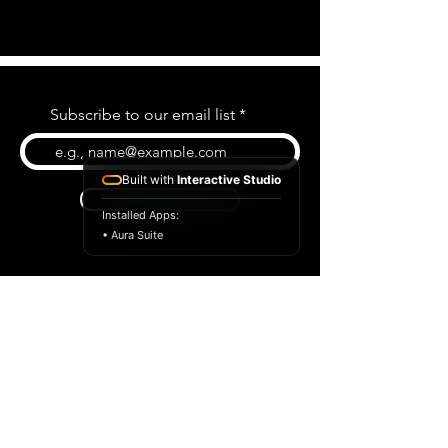
Subscribe to our email list
Built with
Interactive Studio
Subscribe
Installed Apps:
• Aura Suite
BLOG
CONTACT US
ABOUT US
SHOP