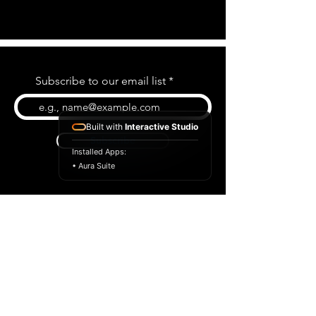
Subscribe to our email list
Built with
Interactive Studio
Subscribe
Installed Apps:
• Aura Suite
BLOG
CONTACT US
ABOUT US
SHOP