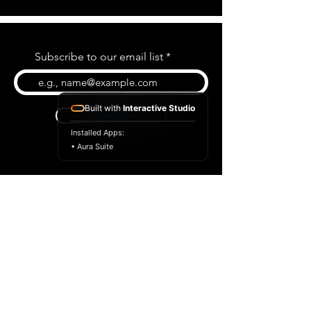
Subscribe to our email list
Built with
Interactive Studio
Subscribe
Installed Apps:
• Aura Suite
BLOG
CONTACT US
ABOUT US
SHOP