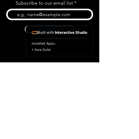
Subscribe to our email list
Subscribe
Built with
Interactive Studio
Installed Apps:
• Aura Suite
BLOG
CONTACT US
ABOUT US
SHOP
© 2022 par Extrême Midi