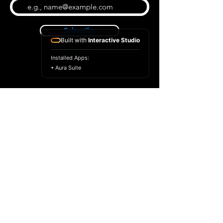
Subscribe
Built with
Interactive Studio
Installed Apps:
• Aura Suite
BLOG
CONTACT US
ABOUT US
SHOP
© 2022 par Extrême Midi
Privacy Policy