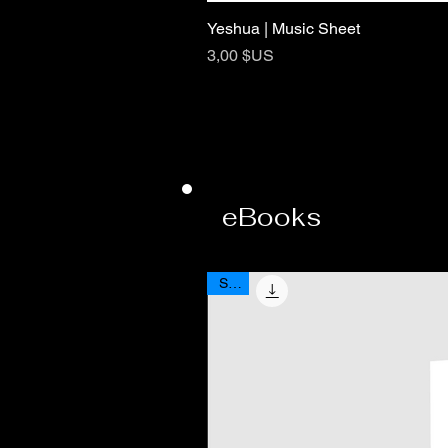
Yeshua | Music Sheet
Prix
3,00 $US
eBooks
Sale